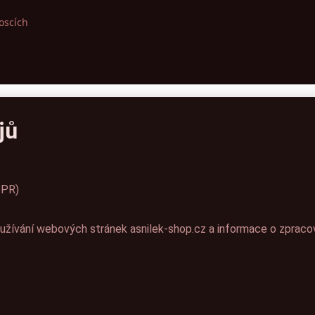
oscích
jů
DPR)
žívání webových stránek asnilek-shop.cz a informace o zpracov