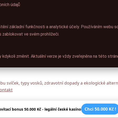
bních údajů
štění základní funkčnosti a analytické účely. Používáním webu s
s zablokovat ve svém prohlížeči.
 kdykoli změnit. Aktuální verze je vždy zveřejněna na této strán
u svíček, typy vosků, zdravotní dopady a ekologické altern
ontakt
Chci 50.000 Kč !
uvítací bonus 50.000 Kč - legální české kasíno