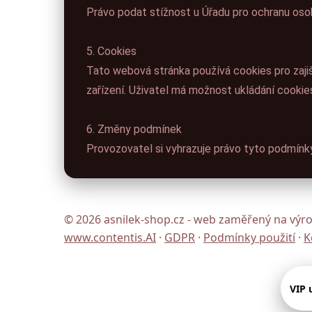
Právo podat stížnost u Úřadu pro ochranu oso
5. Cookies
Tato webová stránka používá cookies pro zaji
zařízení. Uživatel má možnost ukládání cookie
6. Změny podmínek
Provozovatel si vyhrazuje právo tyto podmínky
© 2026 asnilek-shop.cz - web zaměřený na výrob
www.contentis.AI
·
GDPR
·
Podmínky použití
·
K
VIP 