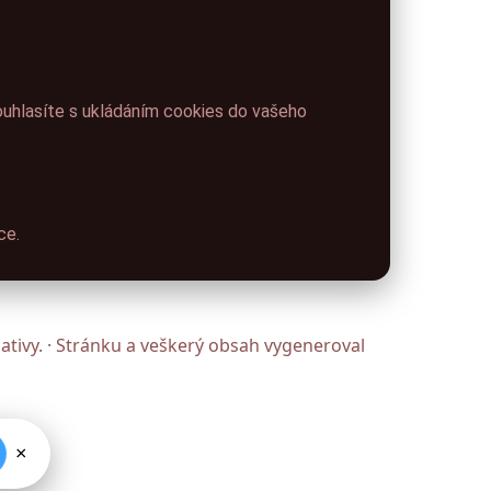
ouhlasíte s ukládáním cookies do vašeho
ce.
ativy. · Stránku a veškerý obsah vygeneroval
×