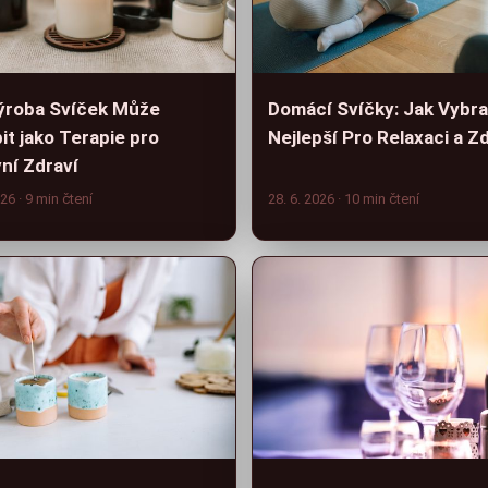
ýroba Svíček Může
Domácí Svíčky: Jak Vybra
it jako Terapie pro
Nejlepší Pro Relaxaci a Z
ní Zdraví
026
· 9 min čtení
28. 6. 2026
· 10 min čtení