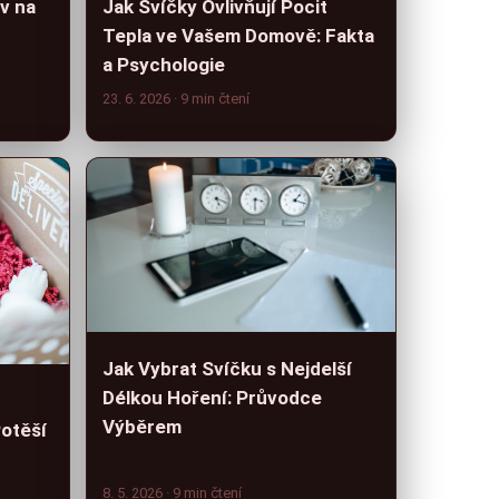
iv na
Jak Svíčky Ovlivňují Pocit
Tepla ve Vašem Domově: Fakta
a Psychologie
23. 6. 2026
· 9 min čtení
Jak Vybrat Svíčku s Nejdelší
Délkou Hoření: Průvodce
Výběrem
otěší
8. 5. 2026
· 9 min čtení