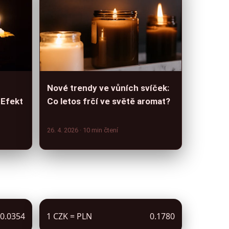
Nové trendy ve vůních svíček:
 Efekt
Co letos frčí ve světě aromat?
26. 4. 2026
· 10 min čtení
0.0354
1 CZK = PLN
0.1780