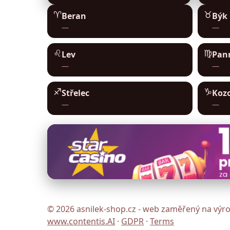
♈︎
♉︎
Beran
Býk
—
—
♌︎
♍︎
Lev
Pan
—
—
♐︎
♑︎
Střelec
Koz
—
—
© 2026 asnilek-shop.cz - web zaměřený na výrob
www.contentis.AI
·
GDPR
·
Terms