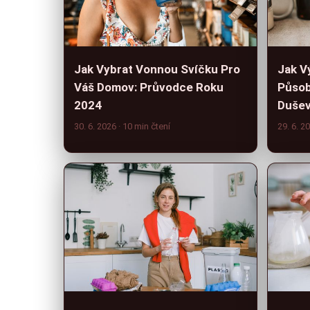
Jak Vybrat Vonnou Svíčku Pro
Jak V
Váš Domov: Průvodce Roku
Působ
2024
Dušev
30. 6. 2026
· 10 min čtení
29. 6. 2