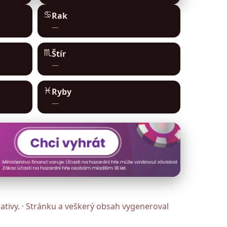
♋︎
Rak
—
♏︎
Štír
—
♓︎
Ryby
—
ativy. · Stránku a veškerý obsah vygeneroval