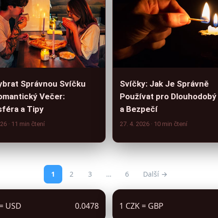
ybrat Správnou Svíčku
Svíčky: Jak Je Správně
omantický Večer:
Používat pro Dlouhodobý
féra a Tipy
a Bezpečí
026
· 11 min čtení
27. 4. 2026
· 10 min čtení
1
2
3
…
6
Další →
 = USD
0.0478
1 CZK = GBP