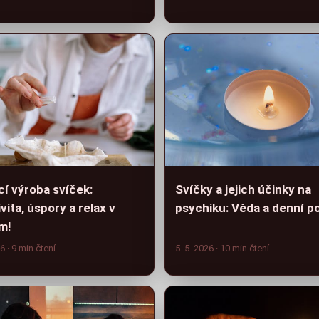
í výroba svíček:
Svíčky a jejich účinky na
vita, úspory a relax v
psychiku: Věda a denní p
m!
26
· 9 min čtení
5. 5. 2026
· 10 min čtení