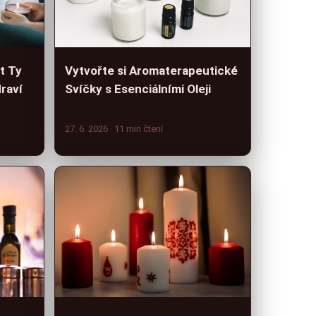
t Ty
Vytvořte si Aromaterapeutické
draví
Svíčky s Esenciálními Oleji
27. 6. 2026
· 11 min čtení