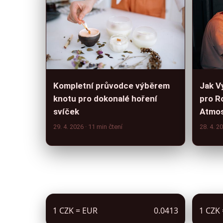
Kompletní průvodce výběrem
Jak V
knotu pro dokonalé hoření
pro R
svíček
Atmos
29. 4. 2026
· 11 min čtení
28. 4. 2
1 CZK = EUR
0.0413
1 CZK