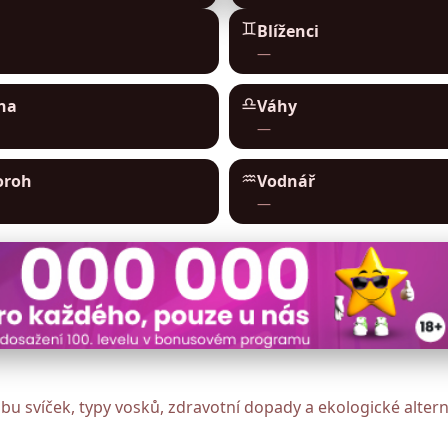
♊︎
Blíženci
—
♎︎
na
Váhy
—
♒︎
oroh
Vodnář
—
u svíček, typy vosků, zdravotní dopady a ekologické altern