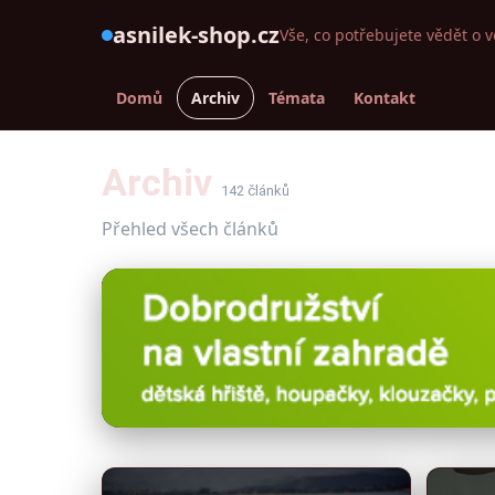
asnilek-shop.cz
Vše, co potřebujete vědět o v
Domů
Archiv
Témata
Kontakt
Archiv
142 článků
Přehled všech článků