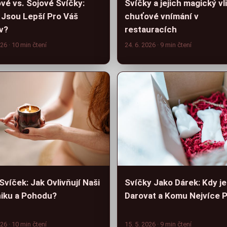
vé vs. Sojové Svíčky:
Svíčky a jejich magický vl
 Jsou Lepší Pro Váš
chuťové vnímání v
v?
restauracích
026
· 10 min čtení
24. 6. 2026
· 9 min čtení
víček: Jak Ovlivňují Naši
Svíčky Jako Dárek: Kdy je
iku a Pohodu?
Darovat a Komu Nejvíce P
026
· 10 min čtení
15. 5. 2026
· 9 min čtení