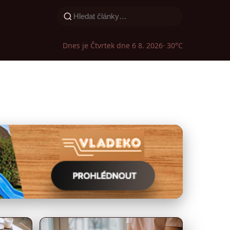
Dnes je Čtvrtek dne 6 8. 2026
· 30°C