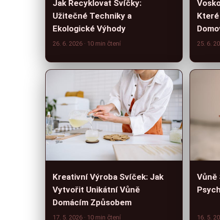
Jak Recyklovat Svíčky:
Vosko
Užitečné Techniky a
Které
Ekologické Výhody
Domo
26. 6. 2026
· 10 min čtení
25. 6. 2
Kreativní Výroba Svíček: Jak
Vůně S
Vytvořit Unikátní Vůně
Psych
Domácím Způsobem
17. 5. 2026
· 10 min čtení
16. 5. 2