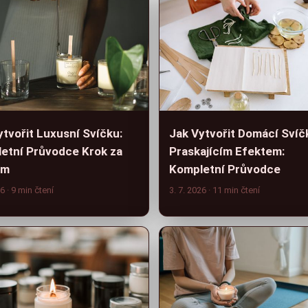
ytvořit Luxusní Svíčku:
Jak Vytvořit Domácí Svíč
etní Průvodce Krok za
Praskajícím Efektem:
em
Kompletní Průvodce
26
· 9 min čtení
3. 7. 2026
· 11 min čtení