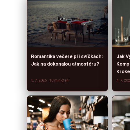
Romantika večere při svíčkách:
Jak V
Jak na dokonalou atmosféru?
Kompl
Krok
5. 7. 2026
· 10 min čtení
4. 7. 20