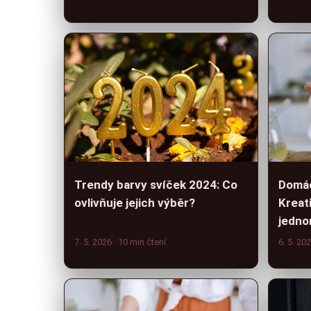
Trendy barvy svíček 2024: Co
Domác
ovlivňuje jejich výběr?
Kreati
jedno
7. 5. 2026
· 10 min čtení
6. 5. 20