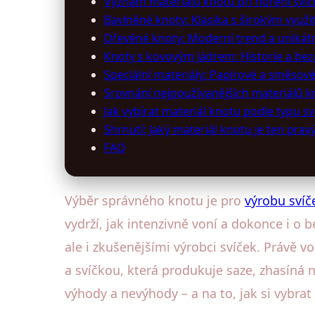
Význam materiálu knotu při hoření svíč
Bavlněné knoty: Klasika s širokým využi
Dřevěné knoty: Moderní trend a unikátn
Knoty s kovovým jádrem: Historie a be
Speciální materiály: Papírové a směsov
Srovnání nejpoužívanějších materiálů 
Jak vybírat materiál knotu podle typu sv
Shrnutí: Jaký materiál knotu je ten prav
FAQ
Výběr správného knotu je pro
výrobu svíč
vydrží, jak intenzivně voní a dokonce i o
ale i zkušenějšími výrobci svíček. Právě 
a svíčkou, která produkuje saze, zhasíná n
výhody a nevýhody – a na to, jak si vybrat