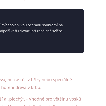
atí mít spolehlivou ochranu soukromí na
oří vaši relaxaci při zapálené svíčce.
a, nejčastěji z břízy nebo speciálně
 hoření dřeva v krbu.
ší a „plochý“. - Vhodné pro většinu vosků