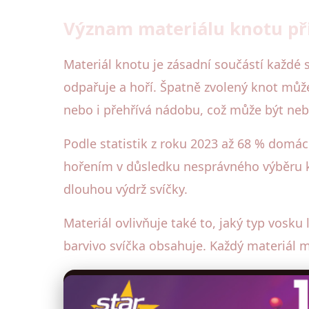
Význam materiálu knotu při
Materiál knotu je zásadní součástí každé 
odpařuje a hoří. Špatně zvolený knot může
nebo i přehřívá nádobu, což může být ne
Podle statistik z roku 2023 až 68 % domác
hořením v důsledku nesprávného výběru kn
dlouhou výdrž svíčky.
Materiál ovlivňuje také to, jaký typ vosku 
barvivo svíčka obsahuje. Každý materiál má