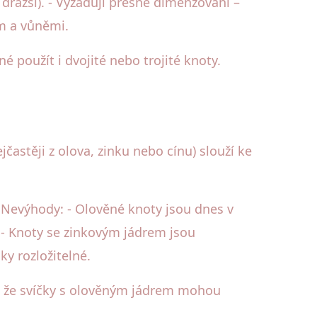
 dražší). - Vyžadují přesné dimenzování –
m a vůněmi.
 použít i dvojité nebo trojité knoty.
častěji z olova, zinku nebo cínu) slouží ke
. Nevýhody: - Olověné knoty jsou dnes v
 - Knoty se zinkovým jádrem jsou
y rozložitelné.
y, že svíčky s olověným jádrem mohou