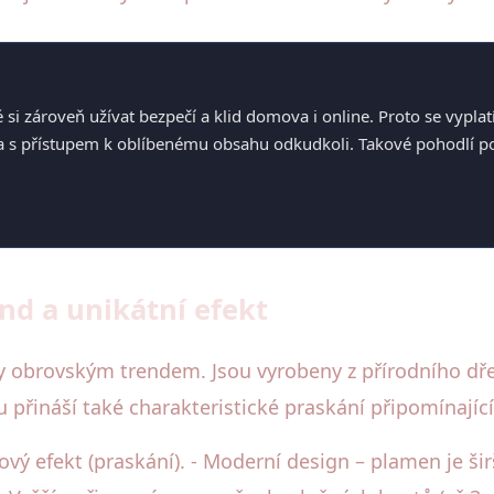
é si zároveň užívat bezpečí a klid domova i online. Proto se vypl
a s přístupem k oblíbenému obsahu odkudkoli. Takové pohodlí podp
nd a unikátní efekt
y obrovským trendem. Jsou vyrobeny z přírodního dřev
přináší také charakteristické praskání připomínající
vý efekt (praskání). - Moderní design – plamen je šir