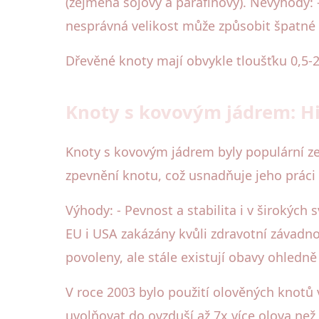
(zejména sójový a parafínový). Nevýhody: -
nesprávná velikost může způsobit špatné 
Dřevěné knoty mají obvykle tloušťku 0,5-2
Knoty s kovovým jádrem: Hi
Knoty s kovovým jádrem byly populární zejm
zpevnění knotu, což usnadňuje jeho práci v
Výhody: - Pevnost a stabilita i v širokých
EU i USA zakázány kvůli zdravotní závadno
povoleny, ale stále existují obavy ohledn
V roce 2003 bylo použití olověných knotů
uvolňovat do ovzduší až 7x více olova než