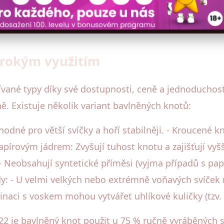
širokým využitím
ívané typy díky své dostupnosti, ceně a jednoduchosti
. Existuje několik variant bavlněných knotů:
hodné pro větší svíčky a hoří stabilněji. - Kroucené kn
pírovým jádrem: Zvyšují tuhost knotu a zajišťují vy
. - Neobsahují syntetické příměsi (vyjma případů s pa
dy: - U velmi velkých nebo extrémně voňavých svíč
aci s voskem mohou vytvářet uhlíkové kuličky (tzv.
2 je bavlněný knot použit u 75 % ručně vyráběných s