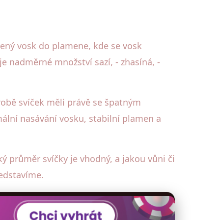
avený vosk do plamene, kde se vosk
je nadměrné množství sazí, - zhasíná, -
ýrobě svíček měli právě se špatným
ální nasávání vosku, stabilní plamen a
aký průměr svíčky je vhodný, a jakou vůni či
ředstavíme.