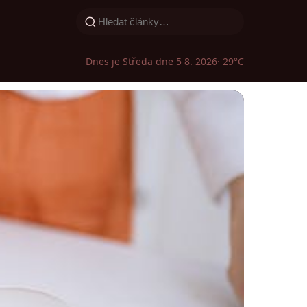
Dnes je Středa dne 5 8. 2026
· 29°C