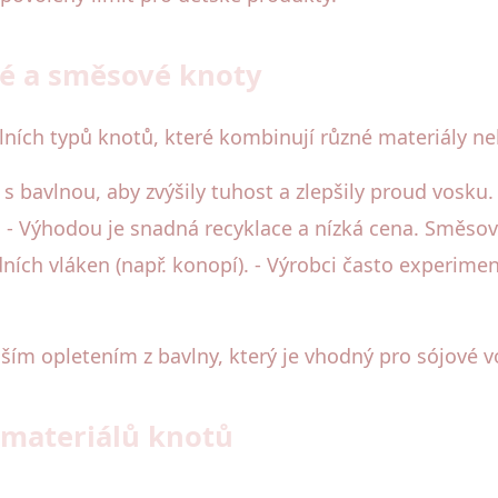
vé a směsové knoty
lních typů knotů, které kombinují různé materiály neb
 bavlnou, aby zvýšily tuhost a zlepšily proud vosku. 
. - Výhodou je snadná recyklace a nízká cena. Směs
ích vláken (např. konopí). - Výrobci často experiment
ějším opletením z bavlny, který je vhodný pro sójové
 materiálů knotů