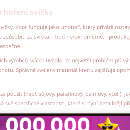
 hoření svíčky
svíčky. Knot funguje jako „motor“, který přivádí rozt
 způsobit, že svíčka: - hoří nerovnoměrně, - produku
bezpečné.
ích výrobců svíček uvedlo, že největší problém při v
otu. Správně zvolený materiál knotu zajišťuje optim
lze použít (např. sójový, parafínový, palmový, včelí), j
 své specifické vlastnosti, které si nyní detailněji p