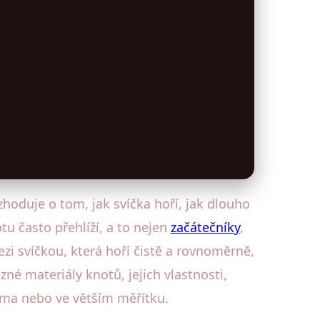
hoduje o tom, jak svíčka hoří, jak dlouho
tu často přehlíží, a to nejen
začátečníky
,
zi svíčkou, která hoří čistě a rovnoměrně,
zné materiály knotů, jejich vlastnosti,
doma nebo ve větším měřítku.