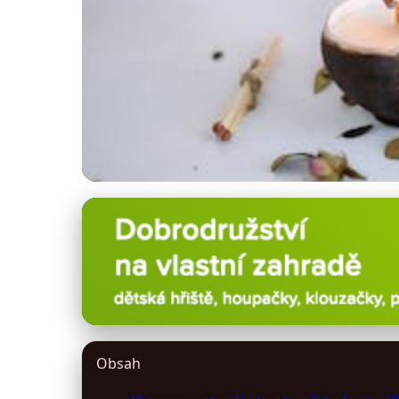
asnilek-shop.cz
Kompletní průvodce
29. 4. 2026
· 11 min čtení · Autor: Milan Fiala
Obsah