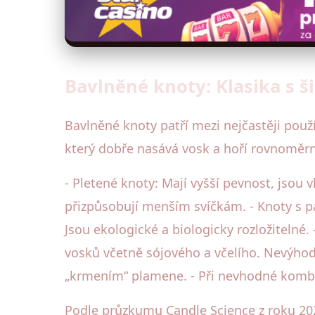
Bavlněné knoty: Klasika s 
Bavlněné knoty patří mezi nejčastěji použ
který dobře nasává vosk a hoří rovnoměrně
- Pletené knoty: Mají vyšší pevnost, jsou v
přizpůsobují menším svíčkám. - Knoty s pa
Jsou ekologické a biologicky rozložitelné
vosků včetně sójového a včelího. Nevýho
„krmením“ plamene. - Při nevhodné kombin
Podle průzkumu Candle Science z roku 202