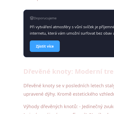
Doporucujeme
Při vytváření atmosféry s vůní svíček je příjemn
internetu, která vám umožní surfovat bez obav 
Zjistit více
Dřevěné knoty: Moderní tre
Dřevěné knoty se v posledních letech stal
upravené dýhy. Kromě estetického vzhledu 
Výhody dřevěných knotů: - Jedinečný zvuko