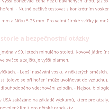
 Vyšší pořizovací cena než u bavlněných knotů (až 3x
hoření. - Nutné pečlivě testovat s konkrétním voske
 mm a šířku 5-25 mm. Pro velmi široké svíčky je možné
storie a bezpečnostní otázky
éna v 90. letech minulého století. Kovové jádro (nej
e svíčce a zajišťuje vyšší plamen.
 svíčkách. - Lepší nasávání vosku v některých směsích
sti (olovo se při hoření může uvolňovat do vzduchu).
ě dlouhodobého vdechování zplodin. - Nejsou biologick
 v USA zakázáno na základě výzkumů, které prokázal
 povolený limit pro dětské produkty.