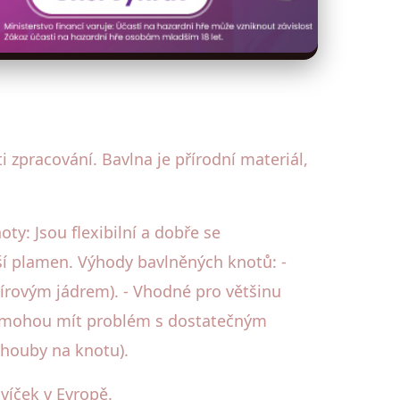
 zpracování. Bavlna je přírodní materiál,
oty: Jsou flexibilní a dobře se
šší plamen. Výhody bavlněných knotů: -
pírovým jádrem). - Vhodné pro většinu
ek mohou mít problém s dostatečným
 houby na knotu).
víček v Evropě.