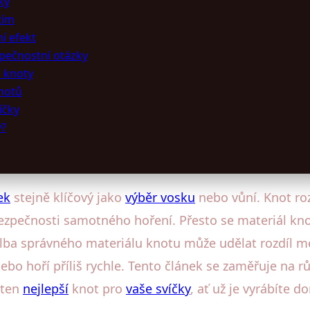
ky
tím
í efekt
zpečnostní otázky
é knoty
knotů
íčky
ý?
ek
stejně klíčový jako
výběr vosku
nebo vůní. Knot roz
 bezpečnosti samotného hoření. Přesto se materiál kno
volba správného materiálu knotu může udělat rozdíl me
ebo hoří příliš rychle. Tento článek se zaměřuje na rů
 ten
nejlepší
knot pro
vaše svíčky
, ať už je vyrábíte 