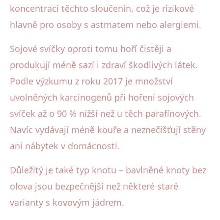
koncentraci těchto sloučenin, což je rizikové
hlavně pro osoby s astmatem nebo alergiemi.
Sojové svíčky oproti tomu hoří čistěji a
produkují méně sazí i zdraví škodlivých látek.
Podle výzkumu z roku 2017 je množství
uvolněných karcinogenů při hoření sojových
svíček až o 90 % nižší než u těch parafínových.
Navíc vydávají méně kouře a neznečišťují stěny
ani nábytek v domácnosti.
Důležitý je také typ knotu – bavlněné knoty bez
olova jsou bezpečnější než některé staré
varianty s kovovým jádrem.