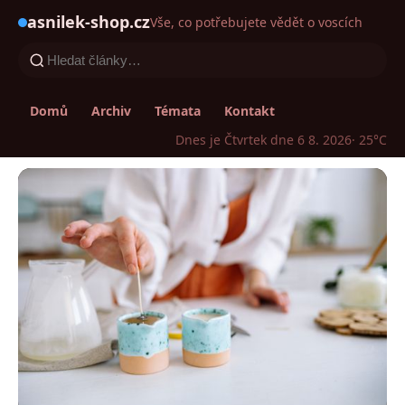
asnilek-shop.cz
Vše, co potřebujete vědět o voscích
Domů
Archiv
Témata
Kontakt
Dnes je Čtvrtek dne 6 8. 2026
· 25°C