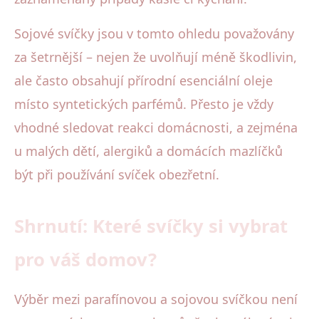
Sojové svíčky jsou v tomto ohledu považovány
za šetrnější – nejen že uvolňují méně škodlivin,
ale často obsahují přírodní esenciální oleje
místo syntetických parfémů. Přesto je vždy
vhodné sledovat reakci domácnosti, a zejména
u malých dětí, alergiků a domácích mazlíčků
být při používání svíček obezřetní.
Shrnutí: Které svíčky si vybrat
pro váš domov?
Výběr mezi parafínovou a sojovou svíčkou není