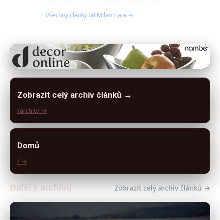
Všechny články od Milan Fiala →
Zobrazit celý archiv článků →
/archiv/ →
Domů
/ →
Další z archivu
Zobrazit celý archiv článků →