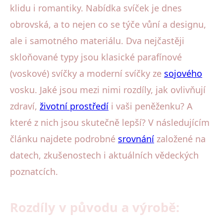
klidu i romantiky. Nabídka svíček je dnes
obrovská, a to nejen co se týče vůní a designu,
ale i samotného materiálu. Dva nejčastěji
skloňované typy jsou klasické parafínové
(voskové) svíčky a moderní svíčky ze
sojového
vosku. Jaké jsou mezi nimi rozdíly, jak ovlivňují
zdraví,
životní prostředí
i vaši peněženku? A
které z nich jsou skutečně lepší? V následujícím
článku najdete podrobné
srovnání
založené na
datech, zkušenostech i aktuálních vědeckých
poznatcích.
Rozdíly v původu a výrobě: