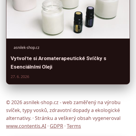
asnilek-shop.cz
Vytvořte si Aromaterapeutické Svíčky s
Esenciálními Oleji
27. 6. 2026
© 2026 asnilek-shop.cz - web zaměřený na výrobu
svíček, typy vosků, zdravotní dopady a ekologické
alternativy. · Stránku a veškerý obsah vygeneroval
www.contentis.AI
·
GDPR
·
Terms