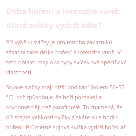
Doba hoření a intenzita vůně:
Které svíčky vydrží déle?
Při výběru svíčky je pro mnoho zákazníků
zásadní také délka hoření a intenzita vůně. V
této oblasti mají oba typy svíček své specifické
vlastnosti.
Sojové svíčky mají nižší bod tání (kolem 50–55
°C), což způsobuje, že hoří pomaleji a
rovnoměrněji než parafínové. To znamená, že
při stejné velikosti svíčky získáte více hodin
hoření. Průměrně sojová svíčka vydrží hořet až