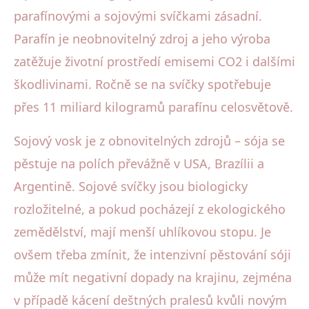
parafínovými a sojovými svíčkami zásadní.
Parafín je neobnovitelný zdroj a jeho výroba
zatěžuje životní prostředí emisemi CO2 i dalšími
škodlivinami. Ročně se na svíčky spotřebuje
přes 11 miliard kilogramů parafínu celosvětově.
Sojový vosk je z obnovitelných zdrojů – sója se
pěstuje na polích převážně v USA, Brazílii a
Argentině. Sojové svíčky jsou biologicky
rozložitelné, a pokud pocházejí z ekologického
zemědělství, mají menší uhlíkovou stopu. Je
ovšem třeba zmínit, že intenzivní pěstování sóji
může mít negativní dopady na krajinu, zejména
v případě kácení deštných pralesů kvůli novým