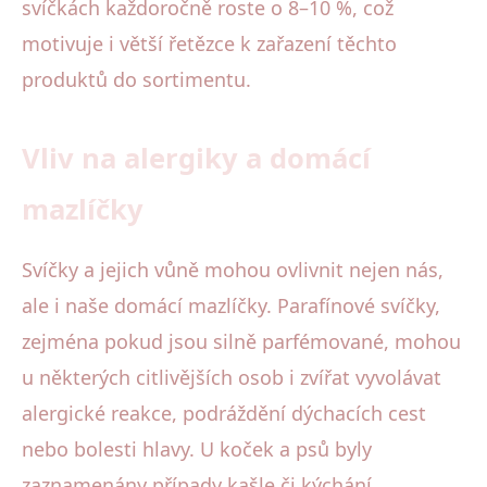
svíčkách každoročně roste o 8–10 %, což
motivuje i větší řetězce k zařazení těchto
produktů do sortimentu.
Vliv na alergiky a domácí
mazlíčky
Svíčky a jejich vůně mohou ovlivnit nejen nás,
ale i naše domácí mazlíčky. Parafínové svíčky,
zejména pokud jsou silně parfémované, mohou
u některých citlivějších osob i zvířat vyvolávat
alergické reakce, podráždění dýchacích cest
nebo bolesti hlavy. U koček a psů byly
zaznamenány případy kašle či kýchání.