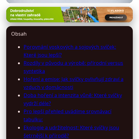
asnilek-shop.cz
Voskové vs. Sojové Svíčky: Které
Obsah
Jsou Lepší Pro Váš Domov?
Porovnání voskových a sojových svíček:
25. 6. 2026
· 10 min čtení · Autor: Milan Fiala
Které jsou lepší?
Rozdíly v původu a výrobě: přírodní versus
syntetika
Hoření a emise: Jak svíčky ovlivňují zdraví a
vzduch v domácnosti
Doba hoření a intenzita vůně: Které svíčky
vydrží déle?
Pro lepší přehled uvádíme srovnávací
tabulku:
Ekologie a udržitelnost: Které svíčky jsou
šetrnější k přírodě?