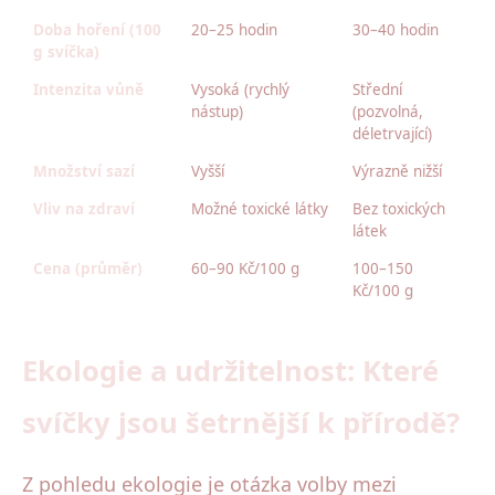
Doba hoření (100
20–25 hodin
30–40 hodin
g svíčka)
Intenzita vůně
Vysoká (rychlý
Střední
nástup)
(pozvolná,
déletrvající)
Množství sazí
Vyšší
Výrazně nižší
Vliv na zdraví
Možné toxické látky
Bez toxických
látek
Cena (průměr)
60–90 Kč/100 g
100–150
Kč/100 g
Ekologie a udržitelnost: Které
svíčky jsou šetrnější k přírodě?
Z pohledu ekologie je otázka volby mezi