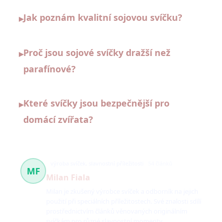
Jak poznám kvalitní sojovou svíčku?
▸
Proč jsou sojové svíčky dražší než
▸
parafínové?
Které svíčky jsou bezpečnější pro
▸
domácí zvířata?
výroba svíček, slavnostní příležitosti
54 článků
MF
Milan Fiala
Milan je zkušený výrobce svíček a odborník na jejich
použití při speciálních příležitostech. Své znalosti sdílí
prostřednictvím článků věnovaných originálním
svíčkám pro různé slavnostní momenty.