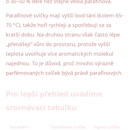
o 30–50 % déle než stejně velká parafínová.
Parafínové svíčky mají vyšší bod tání (kolem 65–
70 °C), takže hoří rychleji a spotřebují se za
kratší dobu. Na druhou stranu však často lépe
„přenášejí“ vůni do prostoru, protože vyšší
teplota uvolňuje více aromatických molekul
najednou. To je důvod, proč mnoho výrazně
parfémovaných svíček bývá právě parafínových.
Pro lepší přehled uvádíme
srovnávací tabulku:
Parametr
Parafínová svíčka
Sojová svíčka