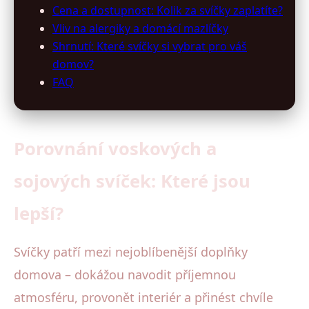
Cena a dostupnost: Kolik za svíčky zaplatíte?
Vliv na alergiky a domácí mazlíčky
Shrnutí: Které svíčky si vybrat pro váš
domov?
FAQ
Porovnání voskových a
sojových svíček: Které jsou
lepší?
Svíčky patří mezi nejoblíbenější doplňky
domova – dokážou navodit příjemnou
atmosféru, provonět interiér a přinést chvíle